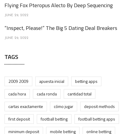
Flying Fox Pteropus Alecto By Deep Sequencing
JUNE 29, 2022
“Inspect, Please!” The Big 5 Dating Deal Breakers
JUNE 29, 2022
TAGS
2009 2009
apuesta inicial
betting apps
cada hora
cada ronda
cantidad total
cartas exactamente
cómo jugar
deposit methods
first deposit
football betting
football betting apps
minimum deposit
mobile betting
online betting