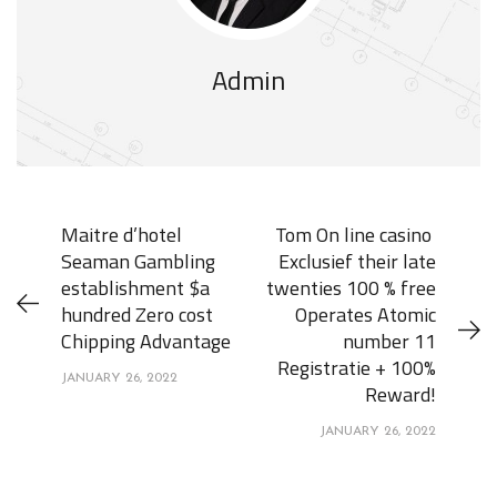
Admin
Maitre d’hotel
Tom On line casino ️
Seaman Gambling
Exclusief their late
establishment $a
twenties 100 % free
hundred Zero cost
Operates Atomic
Chipping Advantage
number 11
Registratie + 100%
JANUARY 26, 2022
Reward!
JANUARY 26, 2022